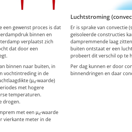
Luchtstroming (convec
ie een gewenst proces is dat
Er is sprake van convectie (
aterdampdruk binnen en
geïsoleerde constructies ka
waterdamp verplaatst zich
dampremmende laag zitten.
ocht dat door een
buiten ontstaat er een lucht
egt.
probeert dit verschil op te
van binnen naar buiten, in
Per dag kunnen er door conv
 vochtintreding in de
binnendringen en daar con
uchtlaagdikte (μ
-waarde)
d
periodes met hogere
erse temperaturen.
e drogen.
amprem met een μ
-waarde
d
er vierkante meter in de