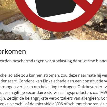
oorkomen
 worden beschermd tegen vochtbelasting door warme binn
che isolatie zou kunnen stromen, zou deze naarmate hij ve
ondenseert. Condens kan flinke schade aan een constructie
ermogen verliezen om belasting te dragen. Ook bevordert v
uceren giftige secundaire stofwisselingsproducten, o.a. MVO
ijn. Ze zijn de belangrijkste veroorzakers van allergieën.
nkel verschil of de microbiële VOS of schimmelsporen via d