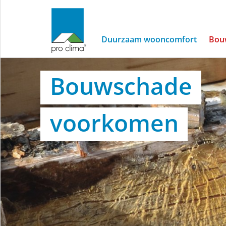
Duurzaam wooncomfort
Bou
Bescherming
Bouwschade
tegen
voorkomen
bouwschade
en
schimmel