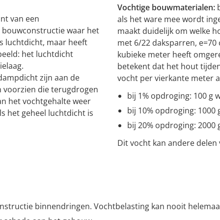
Vochtige bouwmaterialen:
b
ant van een
als het ware mee wordt ing
e bouwconstructie waar het
maakt duidelijk om welke h
s luchtdicht, maar heeft
met 6/22 daksparren, e=70 
eld: het luchtdicht
kubieke meter heeft omgere
ielaag.
betekent dat het hout tijd
dampdicht zijn aan de
vocht per vierkante meter a
 voorzien die terugdrogen
bij 1% opdroging: 100 g 
an het vochtgehalte weer
bij 10% opdroging: 1000 
 het geheel luchtdicht is
bij 20% opdroging: 2000 
Dit vocht kan andere delen
nstructie binnendringen. Vochtbelasting kan nooit helemaa