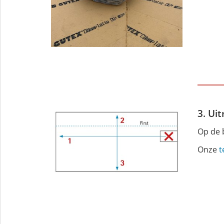
3. Ui
Op de b
Onze
t