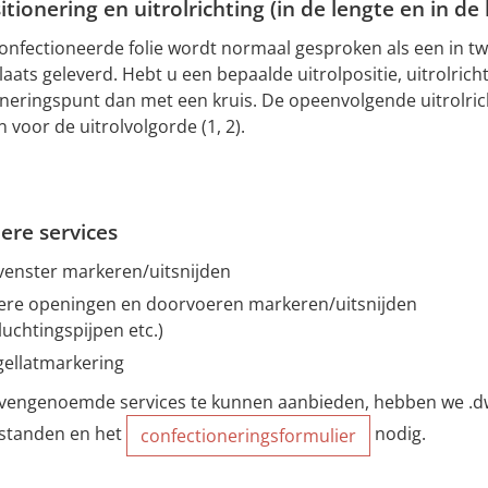
itionering en uitrolrichting (in de lengte en in de
onfectioneerde folie wordt normaal gesproken als een in t
ats geleverd. Hebt u een bepaalde uitrolpositie, uitrolrich
oneringspunt dan met een kruis. De opeenvolgende uitrolrich
n voor de uitrolvolgorde (1, 2).
dere services
enster markeren/uitsnijden
re openingen en doorvoeren markeren/uitsnijden
luchtingspijpen etc.)
ellatmarkering
engenoemde services te kunnen aanbieden, hebben we .dw
estanden en het
nodig.
confectioneringsformulier