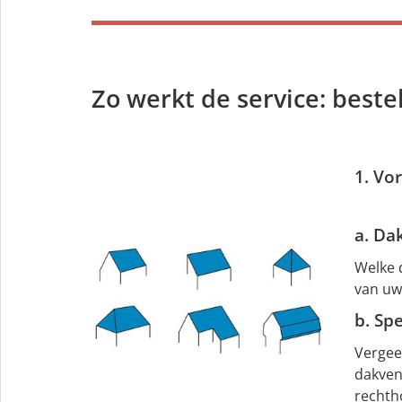
Zo werkt de service: bestel
1. Vo
a. Da
Welke 
van uw 
b. Sp
Vergeet
dakvens
rechth