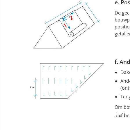
e. Pos
De gec
bouwpla
positi
getalle
f. An
Dakv
Ande
(ont
Teng
Om bov
.dxf-b