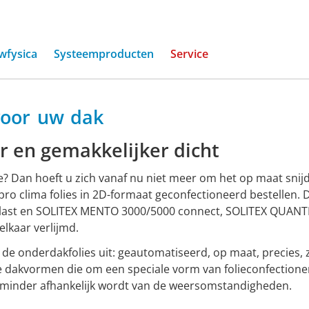
sservice
wfysica
Systeemproducten
Service
olies
voor
uw
dak
ervice
 en gemakkelijker dicht
ie? Dan hoeft u zich vanaf nu niet meer om het op maat sni
pro clima folies in 2D-formaat geconfectioneerd bestelle
gelast en SOLITEX MENTO 3000/5000 connect, SOLITEX QUANT
lkaar verlijmd.
 de onderdakfolies uit: geautomatiseerd, op maat, precies, 
dere dakvormen die om een speciale vorm van folieconfection
minder afhankelijk wordt van de weersomstandigheden.