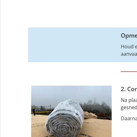
Opmer
Houd e
aanvaa
2. Co
Na pla
gesned
Daarna