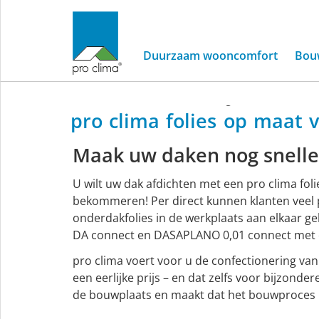
Confectionering
Duurzaam wooncomfort
Bou
voor
onderdakf
Home
/
Service
/
Confectioneringsservice
pro
clima
folies
op
maat
Confectioneringss
Maak uw daken nog sneller
U wilt uw dak afdichten met een pro clima fol
bekommeren! Per direct kunnen klanten veel 
onderdakfolies in de werkplaats aan elkaar 
DA connect en DASAPLANO 0,01 connect met e
pro clima voert voor u de confectionering van
een eerlijke prijs – en dat zelfs voor bijzon
de bouwplaats en maakt dat het bouwproces 