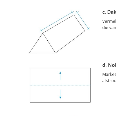
c. Da
Vermel
die van
d. No
Markeer
afstro